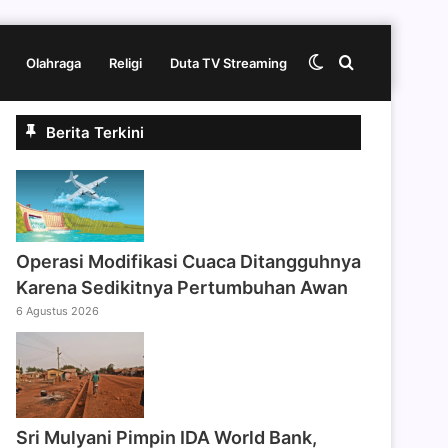
Switch
Cari
Olahraga
Religi
Duta TV Streaming
Berita Terkini
skin
berita
disini
Operasi Modifikasi Cuaca Ditangguhnya
Karena Sedikitnya Pertumbuhan Awan
6 Agustus 2026
Sri Mulyani Pimpin IDA World Bank,