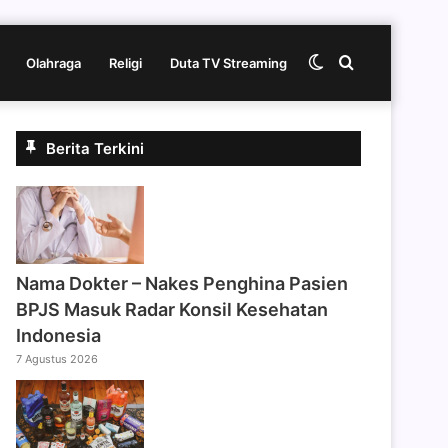
Switch
Cari
Olahraga
Religi
Duta TV Streaming
skin
berita
Berita Terkini
disini
Nama Dokter – Nakes Penghina Pasien
BPJS Masuk Radar Konsil Kesehatan
Indonesia
7 Agustus 2026