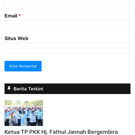
*
Email
*
Situs Web
Berita Terkini
‎Ketua TP PKK Hj. Fathul Jannah Bergembira