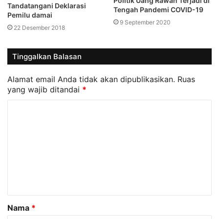
Politik Uang Rawan Terjadi di
Tandatangani Deklarasi
Tengah Pandemi COVID-19
Pemilu damai
9 September 2020
22 Desember 2018
Tinggalkan Balasan
Alamat email Anda tidak akan dipublikasikan.
Ruas
yang wajib ditandai
*
K
o
m
e
n
t
a
Nama
*
r