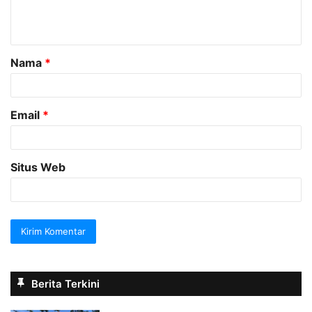
n
t
a
Nama
*
r
*
Email
*
Situs Web
Berita Terkini