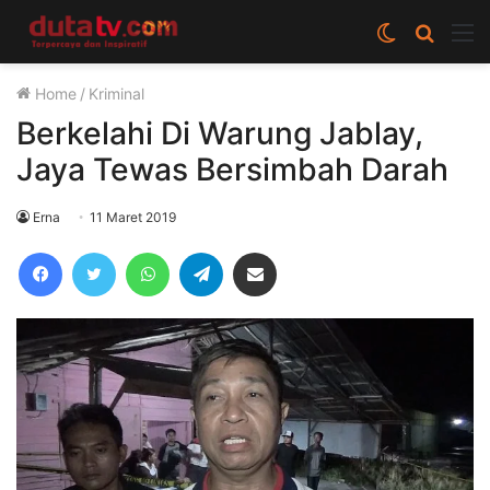
Switch
Cari
M
skin
berita
Home
/
Kriminal
disini
Berkelahi Di Warung Jablay,
Jaya Tewas Bersimbah Darah
Erna
11 Maret 2019
Facebook
Twitter
WhatsApp
Telegram
Share via Email