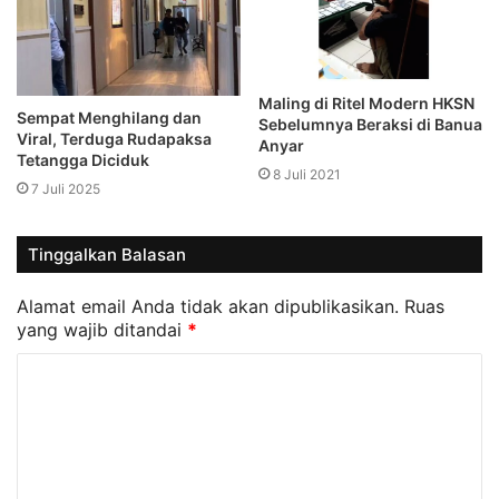
Maling di Ritel Modern HKSN
Sempat Menghilang dan
Sebelumnya Beraksi di Banua
Viral, Terduga Rudapaksa
Anyar
Tetangga Diciduk
8 Juli 2021
7 Juli 2025
Tinggalkan Balasan
Alamat email Anda tidak akan dipublikasikan.
Ruas
yang wajib ditandai
*
K
o
m
e