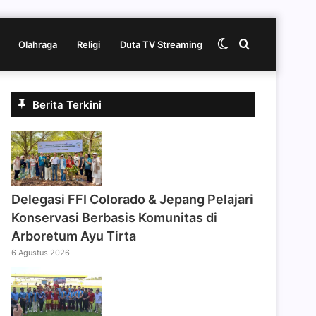
Switch
Cari
Olahraga
Religi
Duta TV Streaming
skin
berita
Berita Terkini
disini
Delegasi FFI Colorado & Jepang Pelajari
Konservasi Berbasis Komunitas di
Arboretum Ayu Tirta
6 Agustus 2026