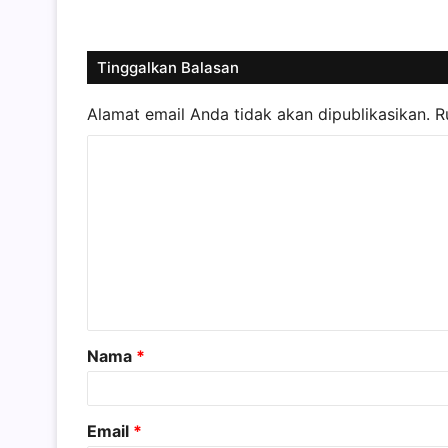
Tinggalkan Balasan
Alamat email Anda tidak akan dipublikasikan.
R
K
o
m
e
n
t
a
Nama
*
r
*
Email
*