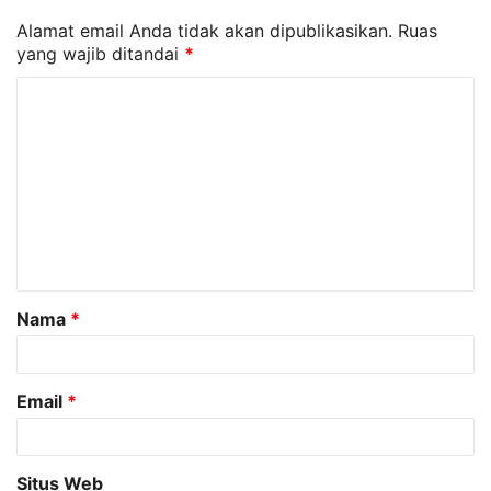
Alamat email Anda tidak akan dipublikasikan.
Ruas
yang wajib ditandai
*
K
o
m
e
n
t
a
Nama
*
r
*
Email
*
Situs Web