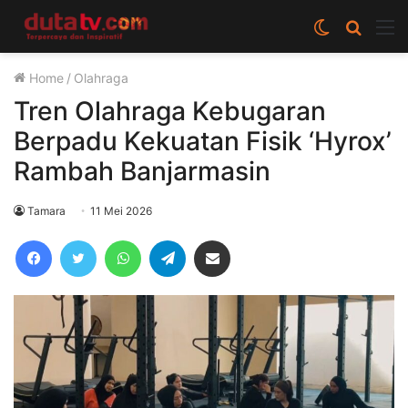
Switch
Cari
M
skin
berita
Home
/
Olahraga
disini
Tren Olahraga Kebugaran
Berpadu Kekuatan Fisik ‘Hyrox’
Rambah Banjarmasin
Tamara
11 Mei 2026
Facebook
Twitter
WhatsApp
Telegram
Share via Email