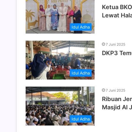
Ketua BKO
Lewat Hala
Idul Adha
7 Juni 2025
DKP3 Temu
Idul Adha
7 Juni 2025
Ribuan Je
Masjid Al 
Idul Adha