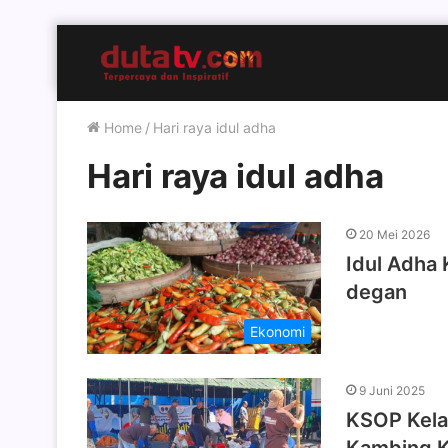
Home
/
Hari raya idul adha
Hari raya idul adha
20 Mei 2026
Idul Adha 
degan
Ekonomi
9 Juni 2025
KSOP Kelas