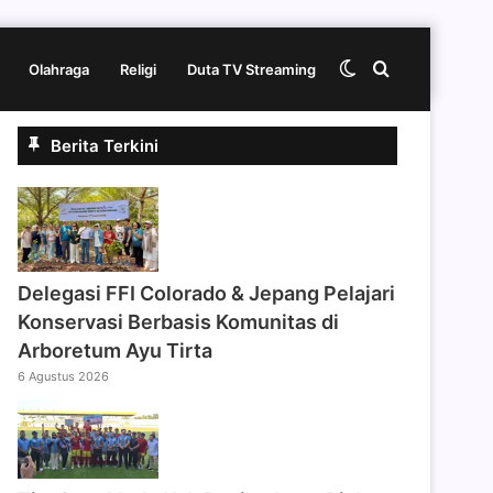
Switch
Cari
Olahraga
Religi
Duta TV Streaming
Berita Terkini
skin
berita
disini
Delegasi FFI Colorado & Jepang Pelajari
Konservasi Berbasis Komunitas di
Arboretum Ayu Tirta
6 Agustus 2026