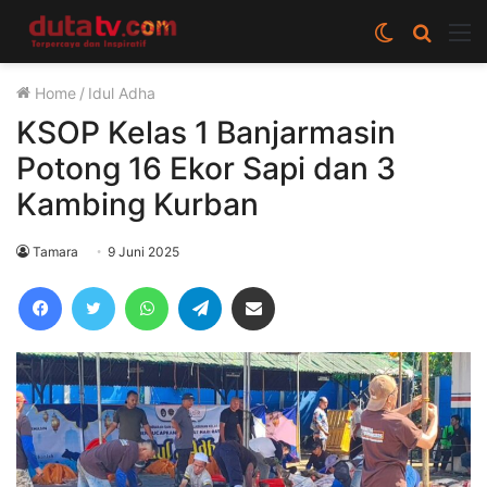
Switch
Cari
M
skin
berita
Home
/
Idul Adha
disini
KSOP Kelas 1 Banjarmasin
Potong 16 Ekor Sapi dan 3
Kambing Kurban
Tamara
9 Juni 2025
Facebook
Twitter
WhatsApp
Telegram
Share via Email