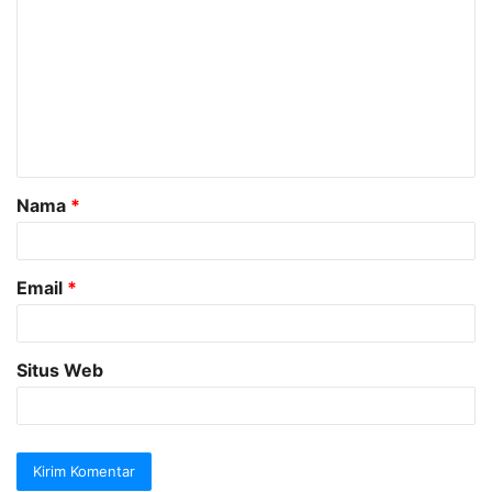
o
m
e
n
t
a
Nama
*
r
*
Email
*
Situs Web