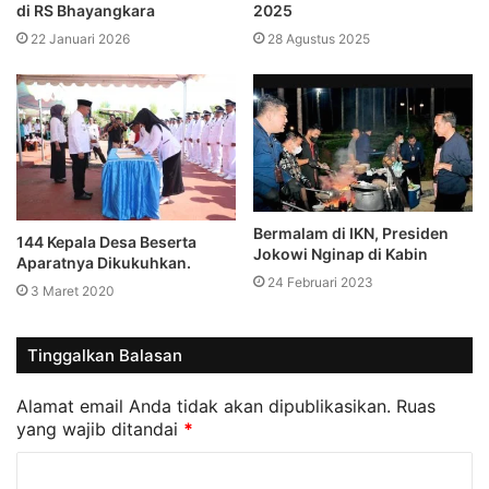
di RS Bhayangkara
2025
22 Januari 2026
28 Agustus 2025
Bermalam di IKN, Presiden
144 Kepala Desa Beserta
Jokowi Nginap di Kabin
Aparatnya Dikukuhkan.
24 Februari 2023
3 Maret 2020
Tinggalkan Balasan
Alamat email Anda tidak akan dipublikasikan.
Ruas
yang wajib ditandai
*
K