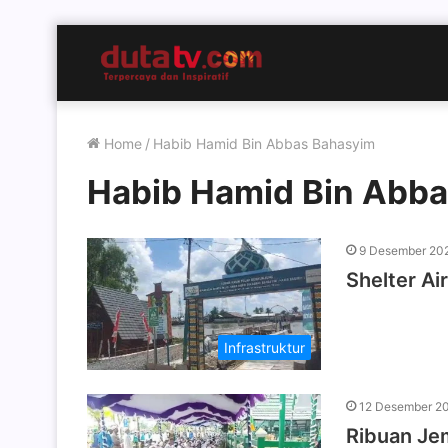
Home
/
Habib Hamid Bin Abbas Bahasyim
Habib Hamid Bin Abb
9 Desember 20
Shelter Air
Infrastruktur
12 Desember 2
Ribuan Je