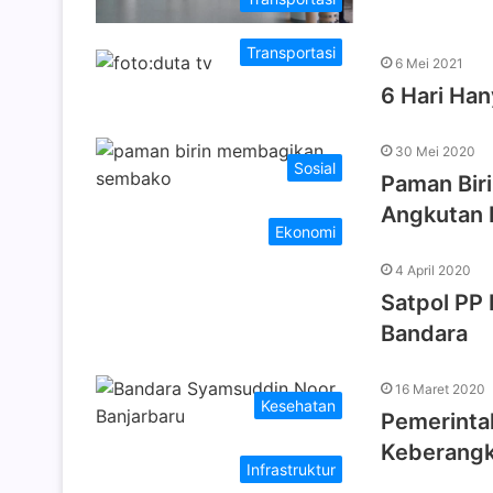
Transportasi
6 Mei 2021
6 Hari Han
30 Mei 2020
Sosial
Paman Bir
Angkutan 
Ekonomi
4 April 2020
Satpol PP 
Bandara
16 Maret 2020
Kesehatan
Pemerinta
Keberangk
Infrastruktur