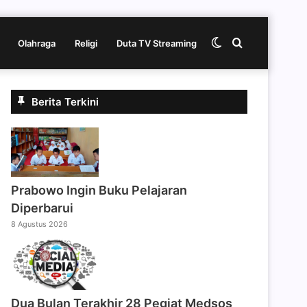
Switch
Cari
Olahraga
Religi
Duta TV Streaming
skin
berita
Berita Terkini
disini
Prabowo Ingin Buku Pelajaran
Diperbarui
8 Agustus 2026
Dua Bulan Terakhir 28 Pegiat Medsos