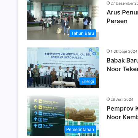
27 Desember 2
Arus Penu
Persen
Tahun Baru
1 Oktober 2024
Babak Bar
Noor Teke
Energi
28 Juni 2024
Pemprov K
Noor Kemb
Pemerintahan