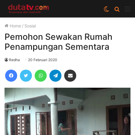
Switch
Cari
M
skin
berita
Home
/
Sosial
disini
Pemohon Sewakan Rumah
Penampungan Sementara
Redha
20 Februari 2020
Facebook
Twitter
WhatsApp
Telegram
Share via Email