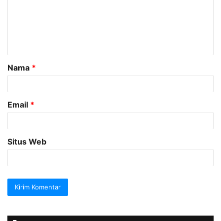
e
n
t
a
Nama
*
r
*
Email
*
Situs Web