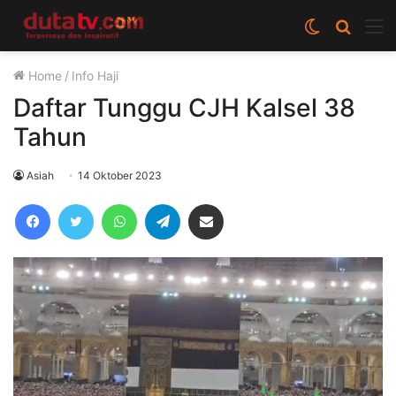
Switch
Cari
M
skin
berita
Home
/
Info Haji
disini
Daftar Tunggu CJH Kalsel 38
Tahun
Asiah
14 Oktober 2023
Facebook
Twitter
WhatsApp
Telegram
Share via Email