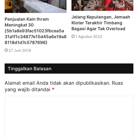
Jelang Kepulangan, Jemaah
Penjualan Kain Ihram
Kloter Terakhir Timbang
Meningkat 30
Bagasi Agar Tak Overload
{5b1a8e93fac51023fbcea5a
31a1f1c34877e15d45a6e19a8
1 Agustus 2023
8118d1d7c5787696}
27 Juni 2019
Tinggalkan Balasan
Alamat email Anda tidak akan dipublikasikan.
Ruas
yang wajib ditandai
*
K
o
m
e
n