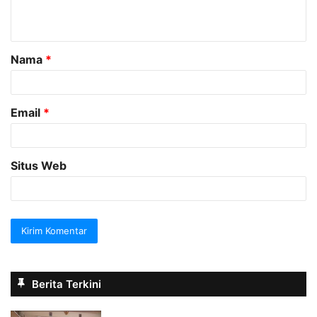
t
a
Nama
*
r
*
Email
*
Situs Web
Berita Terkini