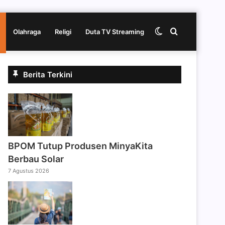
Switch
Cari
Olahraga
Religi
Duta TV Streaming
skin
berita
Berita Terkini
disini
BPOM Tutup Produsen MinyaKita
Berbau Solar
7 Agustus 2026