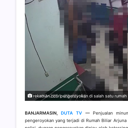
rekaman cctv pengeroyokan di salah satu rumah bi
BANJARMASIN,
DUTA TV
—
Penjualan minum
pengeroyokan yang terjadi di Rumah Biliar Arjuna
polisi, dugaan pengeroyokan dipicu oleh ketersi