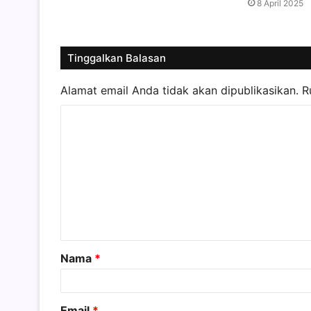
8 April 2025
Tinggalkan Balasan
Alamat email Anda tidak akan dipublikasikan.
R
K
o
m
e
n
t
a
Nama
*
r
*
Email
*