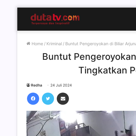
Home
/
Kriminal
/
Buntut Pengeroyokan di Biliar Arj
Buntut Pengeroyokan d
Tingkatkan 
Redha
24 Juli 2024
Facebook
Twitter
Share via Email