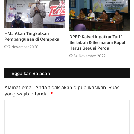
HMJ Akan Tingkatkan
DPRD Kalsel IngatkanTarif
Pembangunan di Cempaka
Berlabuh & Bermalam Kapal
7 November 2020
Harus Sesuai Perda
24 November 2022
Tinggalkan Balasan
Alamat email Anda tidak akan dipublikasikan.
Ruas
yang wajib ditandai
*
K
o
m
e