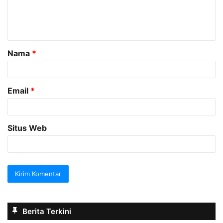
n
t
a
Nama
*
r
*
Email
*
Situs Web
Berita Terkini