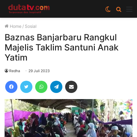
Switch
Cari
M
skin
berita
Home
/
Sosial
disini
Baznas Banjarbaru Rangkul
Majelis Taklim Santuni Anak
Yatim
Redha
29 Juli 2023
Facebook
Twitter
WhatsApp
Telegram
Share via Email