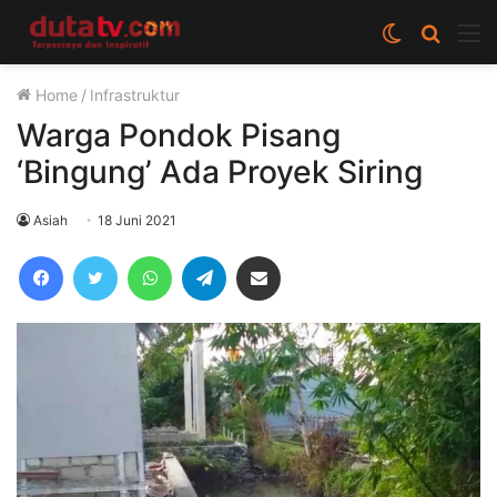
Switch
Cari
M
skin
berita
Home
/
Infrastruktur
disini
Warga Pondok Pisang
‘Bingung’ Ada Proyek Siring
Asiah
18 Juni 2021
Facebook
Twitter
WhatsApp
Telegram
Share via Email