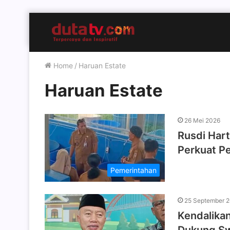
Home
/
Haruan Estate
Haruan Estate
26 Mei 2026
Rusdi Hart
Perkuat P
Pemerintahan
25 September 
Kendalikan