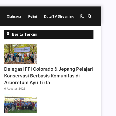
Switch
Cari
Olahraga
Religi
Duta TV Streaming
Berita Terkini
skin
berita
disini
Delegasi FFI Colorado & Jepang Pelajari
Konservasi Berbasis Komunitas di
Arboretum Ayu Tirta
6 Agustus 2026