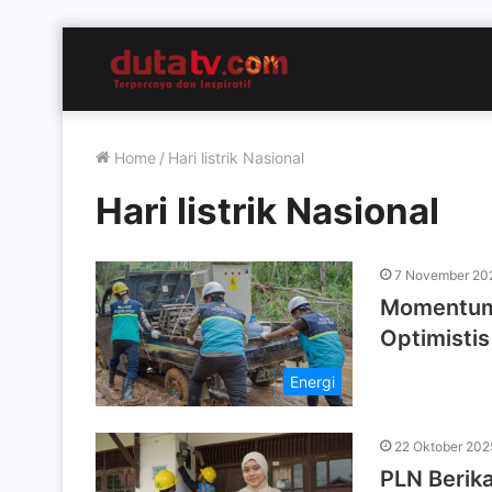
Home
/
Hari listrik Nasional
Hari listrik Nasional
7 November 20
Momentum 
Optimistis
Energi
22 Oktober 202
PLN Berikan