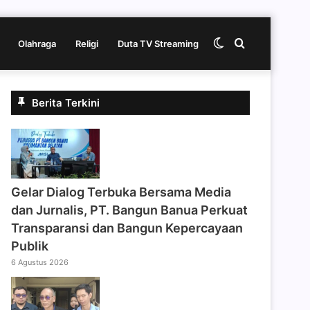
Switch
Cari
Olahraga
Religi
Duta TV Streaming
skin
berita
Berita Terkini
disini
Gelar Dialog Terbuka Bersama Media
dan Jurnalis, PT. Bangun Banua Perkuat
Transparansi dan Bangun Kepercayaan
Publik
6 Agustus 2026