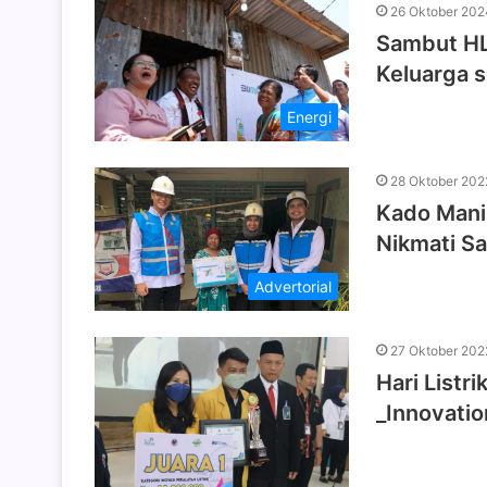
26 Oktober 202
Sambut HL
Keluarga 
Energi
28 Oktober 202
Kado Manis
Nikmati Sa
Advertorial
27 Oktober 202
Hari Listr
_Innovation