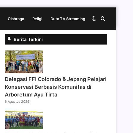
Switch
Cari
Olahraga
Religi
Duta TV Streaming
Berita Terkini
skin
berita
disini
Delegasi FFI Colorado & Jepang Pelajari
Konservasi Berbasis Komunitas di
Arboretum Ayu Tirta
6 Agustus 2026