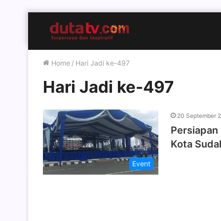
Home
/
Hari Jadi ke-497
Hari Jadi ke-497
20 September 
Persiapan 
Kota Suda
Event