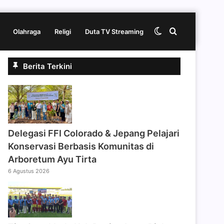
Switch
Cari
Olahraga
Religi
Duta TV Streaming
Berita Terkini
skin
berita
disini
Delegasi FFI Colorado & Jepang Pelajari
Konservasi Berbasis Komunitas di
Arboretum Ayu Tirta
6 Agustus 2026