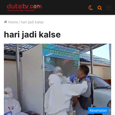
Switch
Cari
M
skin
berita
Home
/
hari jadi kalse
disini
hari jadi kalse
Kesehatan