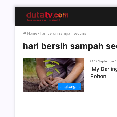
Home
/
hari bersih sampah sedunia
hari bersih sampah s
22 September 
‘My Darli
Pohon
Lingkungan