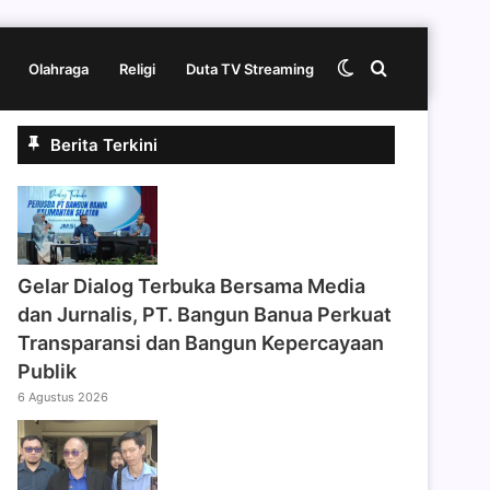
Switch
Cari
Olahraga
Religi
Duta TV Streaming
Berita Terkini
skin
berita
disini
Gelar Dialog Terbuka Bersama Media
dan Jurnalis, PT. Bangun Banua Perkuat
Transparansi dan Bangun Kepercayaan
Publik
6 Agustus 2026