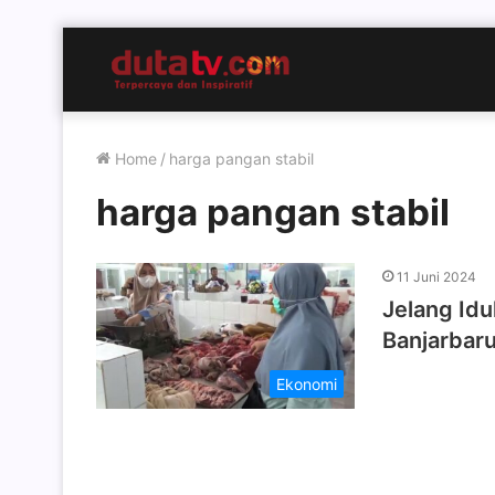
Home
/
harga pangan stabil
harga pangan stabil
11 Juni 2024
Jelang Id
Banjarbaru
Ekonomi