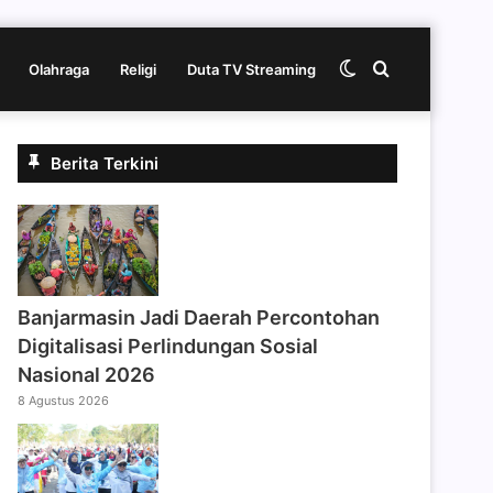
Switch
Cari
Olahraga
Religi
Duta TV Streaming
skin
berita
Berita Terkini
disini
Banjarmasin Jadi Daerah Percontohan
Digitalisasi Perlindungan Sosial
Nasional 2026
8 Agustus 2026