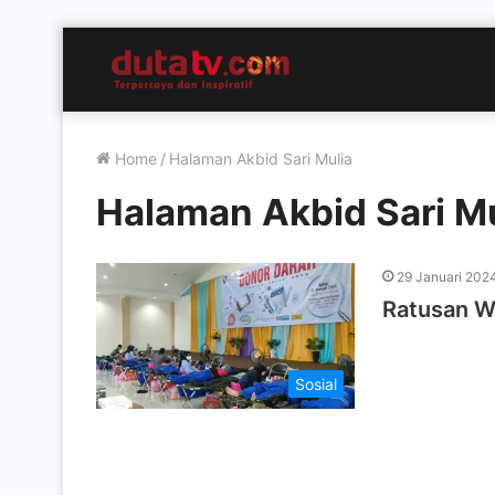
Home
/
Halaman Akbid Sari Mulia
Halaman Akbid Sari Mu
29 Januari 202
Ratusan W
Sosial