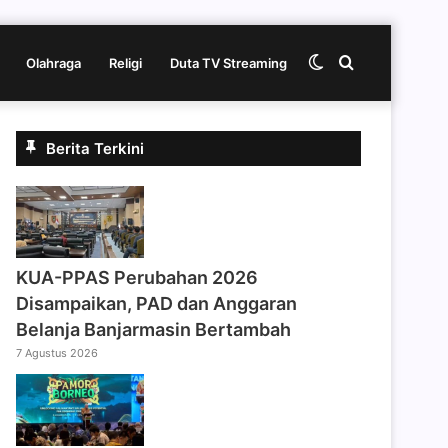
Switch
Cari
Olahraga
Religi
Duta TV Streaming
skin
berita
Berita Terkini
disini
KUA-PPAS Perubahan 2026
Disampaikan, PAD dan Anggaran
Belanja Banjarmasin Bertambah
7 Agustus 2026