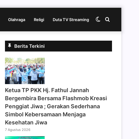
Switch
Cari
Olahraga
Religi
Duta TV Streaming
skin
berita
Berita Terkini
disini
‎Ketua TP PKK Hj. Fathul Jannah
Bergembira Bersama Flashmob Kreasi
Penggiat Jiwa ; Gerakan Sederhana
Simbol Kebersamaan Menjaga
Kesehatan Jiwa
7 Agustus 2026