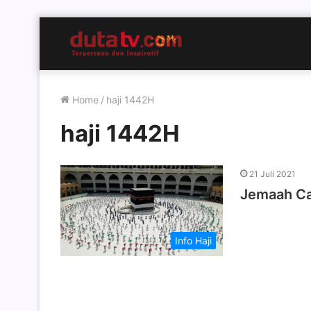
Home
/
haji 1442H
haji 1442H
21 Juli 2021
Jemaah Cal
Info Haji