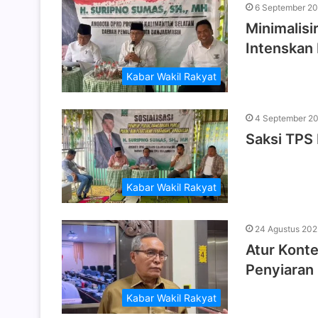
6 September 2
Minimalisi
Intenskan 
Kabar Wakil Rakyat
4 September 2
Saksi TPS
Kabar Wakil Rakyat
24 Agustus 20
Atur Kont
Penyiaran 
Kabar Wakil Rakyat