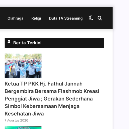
Switch
Cari
Olahraga
Religi
Duta TV Streaming
skin
berita
Berita Terkini
disini
‎Ketua TP PKK Hj. Fathul Jannah
Bergembira Bersama Flashmob Kreasi
Penggiat Jiwa ; Gerakan Sederhana
Simbol Kebersamaan Menjaga
Kesehatan Jiwa
7 Agustus 2026