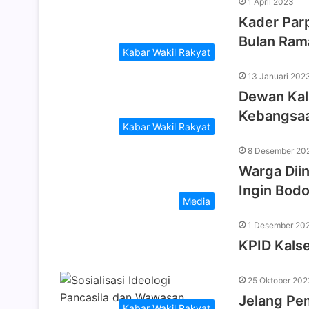
1 April 2023
Kader Parp
Bulan Ra
Kabar Wakil Rakyat
13 Januari 202
Dewan Kal
Kebangsaa
Kabar Wakil Rakyat
8 Desember 20
Warga Diin
Ingin Bod
Media
1 Desember 20
KPID Kalse
25 Oktober 202
Jelang Pem
Kabar Wakil Rakyat