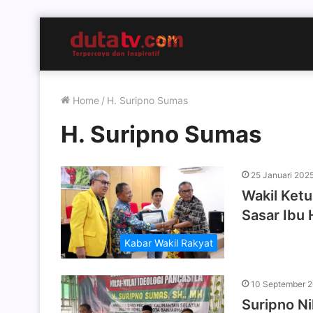
Home
/
H. Suripno Sumas
H. Suripno Sumas
25 Januari 202
Wakil Ketu
Sasar Ibu 
Kabar Wakil Rakyat
10 September 
Suripno Ni