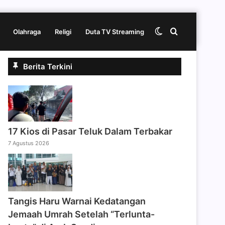
Switch
Cari
Olahraga
Religi
Duta TV Streaming
Berita Terkini
skin
berita
disini
17 Kios di Pasar Teluk Dalam Terbakar
7 Agustus 2026
Tangis Haru Warnai Kedatangan
Jemaah Umrah Setelah “Terlunta-