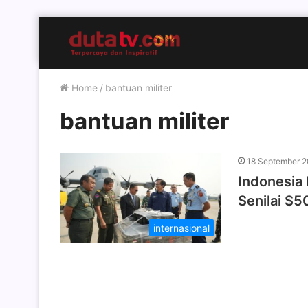
Home
/
bantuan militer
bantuan militer
18 September 
Indonesia 
Senilai $5
internasional