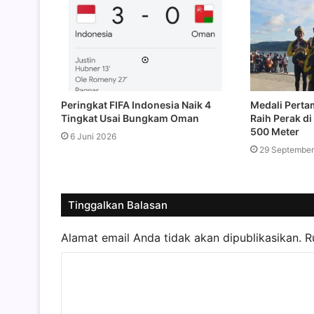
Peringkat FIFA Indonesia Naik 4
Medali Perta
Tingkat Usai Bungkam Oman
Raih Perak d
500 Meter
6 Juni 2026
29 September
Tinggalkan Balasan
Alamat email Anda tidak akan dipublikasikan.
R
K
o
m