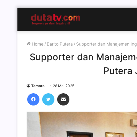
Home
/
Barito Putera
/
Supporter dan Manajemen Ingi
Supporter dan Manajeme
Putera 
Tamara
28 Mei 2025
Facebook
Twitter
Share via Email