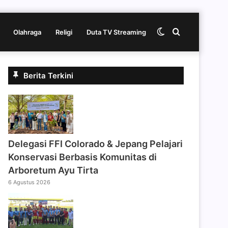
Switch
Cari
Olahraga
Religi
Duta TV Streaming
skin
berita
Berita Terkini
disini
Delegasi FFI Colorado & Jepang Pelajari
Konservasi Berbasis Komunitas di
Arboretum Ayu Tirta
6 Agustus 2026