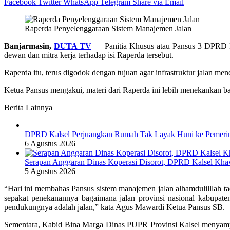
Facebook
Twitter
WhatsApp
Telegram
Share via Email
Raperda Penyelenggaraan Sistem Manajemen Jalan
Banjarmasin,
DUTA TV
— Panitia Khusus atau Pansus 3 DPRD Kal
dewan dan mitra kerja terhadap isi Raperda tersebut.
Raperda itu, terus digodok dengan tujuan agar infrastruktur jalan 
Ketua Pansus mengakui, materi dari Raperda ini lebih menekankan ba
Berita Lainnya
DPRD Kalsel Perjuangkan Rumah Tak Layak Huni ke Pemerin
6 Agustus 2026
Serapan Anggaran Dinas Koperasi Disorot, DPRD Kalsel Kha
5 Agustus 2026
“Hari ini membahas Pansus sistem manajemen jalan alhamdulilllah ta
sepakat penekanannya bagaimana jalan provinsi nasional kabupate
pendukungnya adalah jalan,” kata Agus Mawardi Ketua Pansus SB.
Sementara, Kabid Bina Marga Dinas PUPR Provinsi Kalsel menyampai