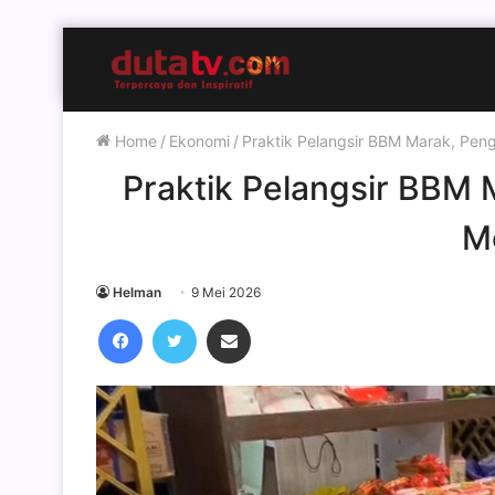
Home
/
Ekonomi
/
Praktik Pelangsir BBM Marak, Pen
Praktik Pelangsir BBM
Me
Helman
9 Mei 2026
Facebook
Twitter
Share via Email