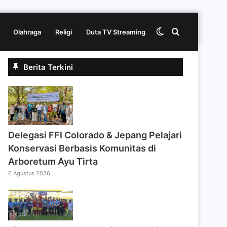
Switch
Cari
Olahraga
Religi
Duta TV Streaming
Berita Terkini
skin
berita
disini
Delegasi FFI Colorado & Jepang Pelajari
Konservasi Berbasis Komunitas di
Arboretum Ayu Tirta
6 Agustus 2026