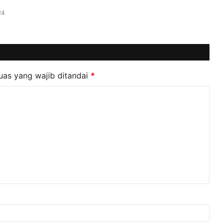
24
uas yang wajib ditandai
*