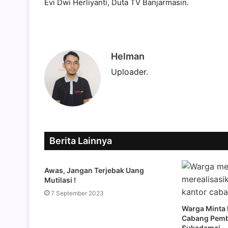
Evi Dwi Herliyanti, Duta TV Banjarmasin.
Helman
Uploader.
Berita Lainnya
Awas, Jangan Terjebak Uang
Mutilasi !
7 September 2023
Warga Minta 
Cabang Pemba
Sukadamai