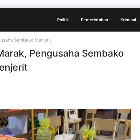
Politik
Pemerintahan
Kriminal
gusaha Sembako Menjerit
 Marak, Pengusaha Sembako
njerit