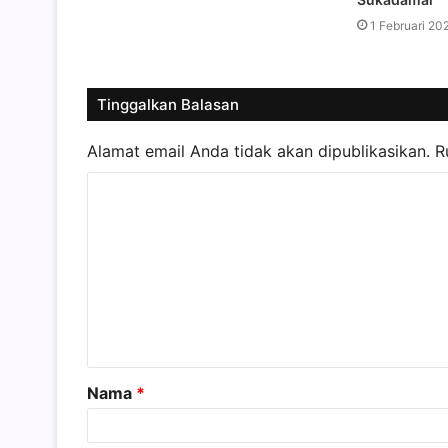
1 Februari 20
Tinggalkan Balasan
Alamat email Anda tidak akan dipublikasikan.
R
K
o
m
e
n
t
a
Nama
*
r
*