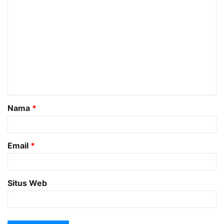
K
o
m
e
n
t
a
Nama
*
r
*
Email
*
Situs Web