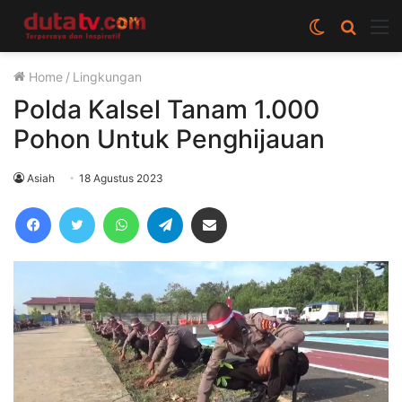
Switch
Cari
M
skin
berita
Home
/
Lingkungan
disini
Polda Kalsel Tanam 1.000
Pohon Untuk Penghijauan
Asiah
18 Agustus 2023
Facebook
Twitter
WhatsApp
Telegram
Share via Email