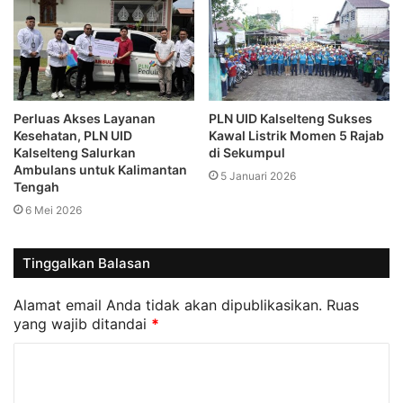
Perluas Akses Layanan
PLN UID Kalselteng Sukses
Kesehatan, PLN UID
Kawal Listrik Momen 5 Rajab
Kalselteng Salurkan
di Sekumpul
Ambulans untuk Kalimantan
5 Januari 2026
Tengah
6 Mei 2026
Tinggalkan Balasan
Alamat email Anda tidak akan dipublikasikan.
Ruas
yang wajib ditandai
*
K
o