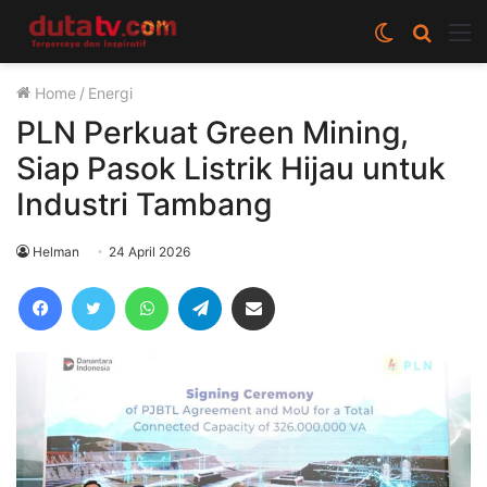
Switch
Cari
M
skin
berita
Home
/
Energi
disini
PLN Perkuat Green Mining,
Siap Pasok Listrik Hijau untuk
Industri Tambang
Helman
24 April 2026
Facebook
Twitter
WhatsApp
Telegram
Share via Email