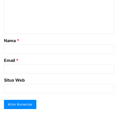
m
e
n
t
a
Nama
*
r
*
Email
*
Situs Web