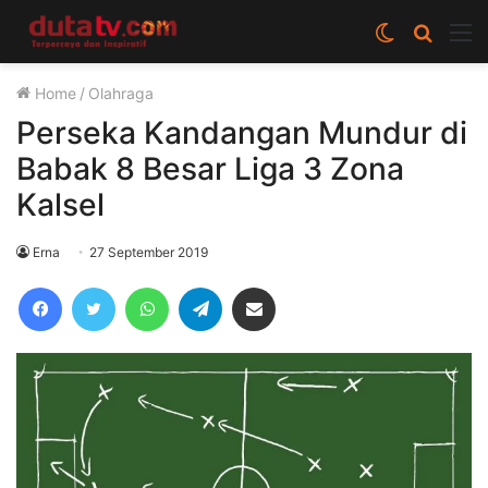
Switch
Cari
M
skin
berita
Home
/
Olahraga
disini
Perseka Kandangan Mundur di
Babak 8 Besar Liga 3 Zona
Kalsel
Erna
27 September 2019
Facebook
Twitter
WhatsApp
Telegram
Share via Email