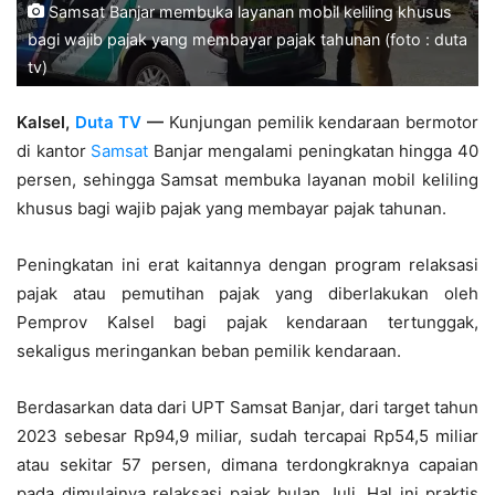
Samsat Banjar membuka layanan mobil keliling khusus
bagi wajib pajak yang membayar pajak tahunan (foto : duta
tv)
Kalsel,
Duta TV
—
Kunjungan pemilik kendaraan bermotor
di kantor
Samsat
Banjar mengalami peningkatan hingga 40
persen, sehingga Samsat membuka layanan mobil keliling
khusus bagi wajib pajak yang membayar pajak tahunan.
Peningkatan ini erat kaitannya dengan program relaksasi
pajak atau pemutihan pajak yang diberlakukan oleh
Pemprov Kalsel bagi pajak kendaraan tertunggak,
sekaligus meringankan beban pemilik kendaraan.
Berdasarkan data dari UPT Samsat Banjar, dari target tahun
2023 sebesar Rp94,9 miliar, sudah tercapai Rp54,5 miliar
atau sekitar 57 persen, dimana terdongkraknya capaian
pada dimulainya relaksasi pajak bulan Juli. Hal ini praktis