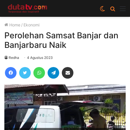
Switch
Cari
M
skin
berita
Home
/
Ekonomi
disini
Perolehan Samsat Banjar dan
Banjarbaru Naik
Redha
4 Agustus 2023
Facebook
Twitter
WhatsApp
Telegram
Share via Email