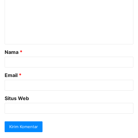
m
e
n
t
a
Nama
*
r
*
Email
*
Situs Web