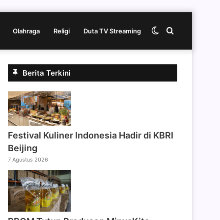
Switch
Cari
Olahraga
Religi
Duta TV Streaming
skin
berita
Berita Terkini
disini
Festival Kuliner Indonesia Hadir di KBRI
Beijing
7 Agustus 2026