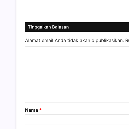
Tinggalkan Balasan
Alamat email Anda tidak akan dipublikasikan.
R
K
o
m
e
n
t
a
Nama
*
r
*