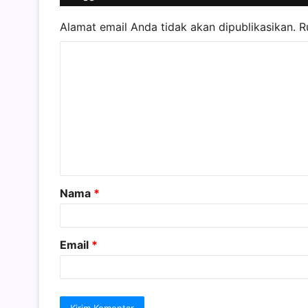
Alamat email Anda tidak akan dipublikasikan.
R
K
o
m
e
n
t
a
Nama
*
r
*
Email
*