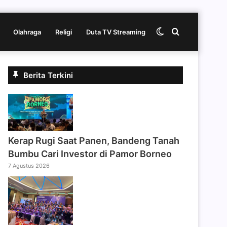
Switch
Cari
Olahraga
Religi
Duta TV Streaming
skin
berita
Berita Terkini
disini
Kerap Rugi Saat Panen, Bandeng Tanah
Bumbu Cari Investor di Pamor Borneo
7 Agustus 2026