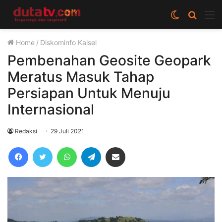
Switch
Cari
M
skin
berita
Home
/
Diskominfo Kalsel
disini
Pembenahan Geosite Geopark
Meratus Masuk Tahap
Persiapan Untuk Menuju
Internasional
Redaksi
29 Juli 2021
Facebook
Twitter
WhatsApp
Telegram
Share via Email