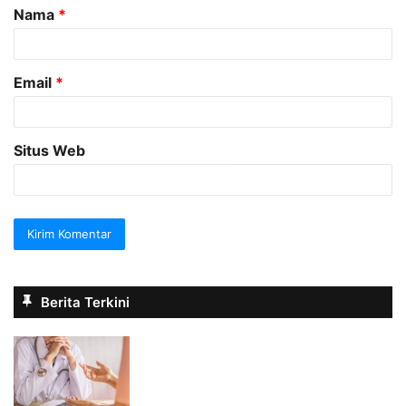
Nama
*
r
*
Email
*
Situs Web
Berita Terkini