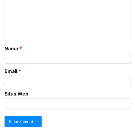
m
e
n
t
a
Nama
*
r
*
Email
*
Situs Web