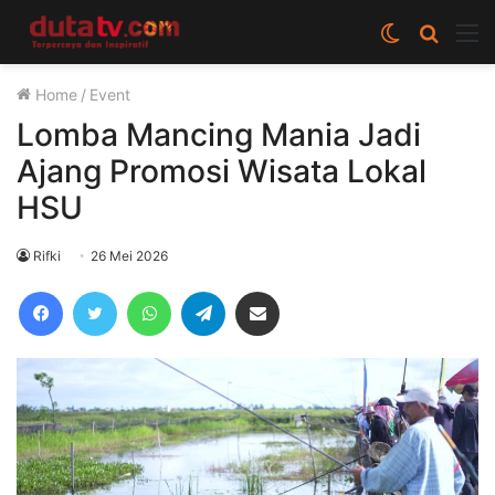
Switch
Cari
M
skin
berita
Home
/
Event
disini
Lomba Mancing Mania Jadi
Ajang Promosi Wisata Lokal
HSU
Rifki
26 Mei 2026
Facebook
Twitter
WhatsApp
Telegram
Share via Email