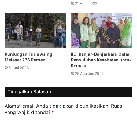
21 April 2022
Kunjungan Turis Asing
IIDI Banjar-Banjarbaru Gelar
Melesat 276 Persen
Penyuluhan Kesehatan untuk
Remaja
6 Juni 2023
26 Agustus 2025
Tinggalkan Balasan
Alamat email Anda tidak akan dipublikasikan.
Ruas
yang wajib ditandai
*
K
o