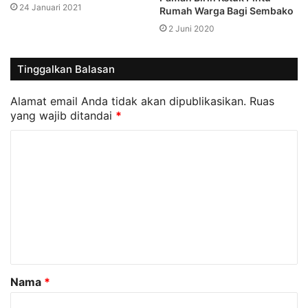
24 Januari 2021
Rumah Warga Bagi Sembako
2 Juni 2020
Tinggalkan Balasan
Alamat email Anda tidak akan dipublikasikan.
Ruas
yang wajib ditandai
*
K
o
m
e
n
t
a
Nama
*
r
*