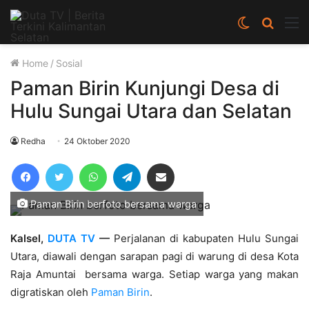
Switch
Cari
M
skin
berita
disini
Home
/
Sosial
Paman Birin Kunjungi Desa di
Hulu Sungai Utara dan Selatan
Redha
24 Oktober 2020
Facebook
Twitter
WhatsApp
Telegram
Share via Email
Paman Birin berfoto bersama warga
Kalsel,
DUTA TV
—
Perjalanan di kabupaten Hulu Sungai
Utara, diawali dengan sarapan pagi di warung di desa Kota
Raja Amuntai bersama warga. Setiap warga yang makan
digratiskan oleh
Paman Birin
.