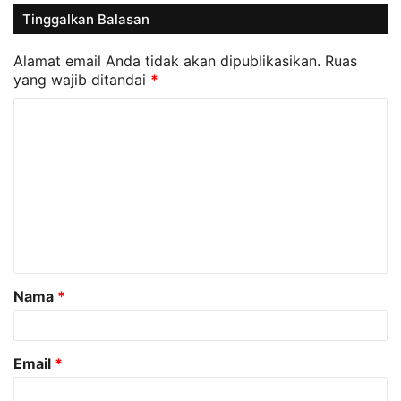
Tinggalkan Balasan
Alamat email Anda tidak akan dipublikasikan.
Ruas
yang wajib ditandai
*
K
o
m
e
n
t
a
Nama
*
r
*
Email
*