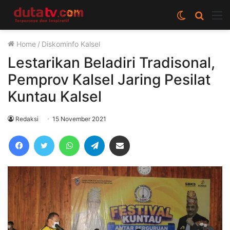
Switch
Cari
M
skin
berita
Home
/
Diskominfo Kalsel
disini
Lestarikan Beladiri Tradisonal,
Pemprov Kalsel Jaring Pesilat
Kuntau Kalsel
Redaksi
15 November 2021
Facebook
Twitter
WhatsApp
Telegram
Share via Email