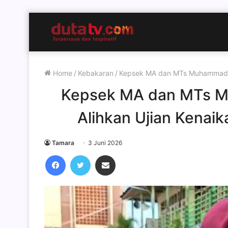
Home
/
Kebakaran
/
Kepsek MA dan MTs Muhammadiya
Kepsek MA dan MTs M
Alihkan Ujian Kenaik
Tamara
3 Juni 2026
Facebook
Twitter
Share via Email