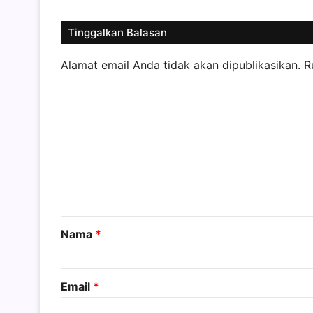
Tinggalkan Balasan
Alamat email Anda tidak akan dipublikasikan.
R
K
o
m
e
n
t
a
Nama
*
r
*
Email
*