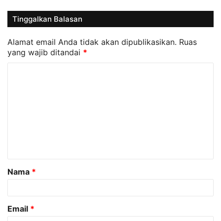
Tinggalkan Balasan
Alamat email Anda tidak akan dipublikasikan.
Ruas
yang wajib ditandai
*
K
o
m
e
n
t
a
Nama
*
r
*
Email
*