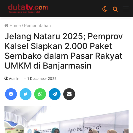
Switch
Cari
M
skin
berita
Home
/
Pemerintahan
disini
Jelang Nataru 2025; Pemprov
Kalsel Siapkan 2.000 Paket
Sembako dalam Pasar Rakyat
UMKM di Banjarmasin
Admin
1 Desember 2025
Facebook
Twitter
WhatsApp
Telegram
Share via Email