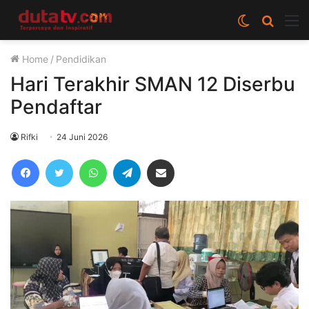
Switch
Cari
M
skin
berita
Home
/
Pendidikan
disini
Hari Terakhir SMAN 12 Diserbu
Pendaftar
Rifki
24 Juni 2026
Facebook
Twitter
WhatsApp
Telegram
Share via Email