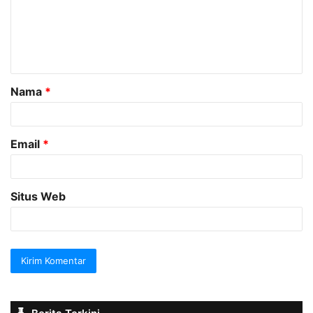
e
n
t
a
Nama
*
r
*
Email
*
Situs Web