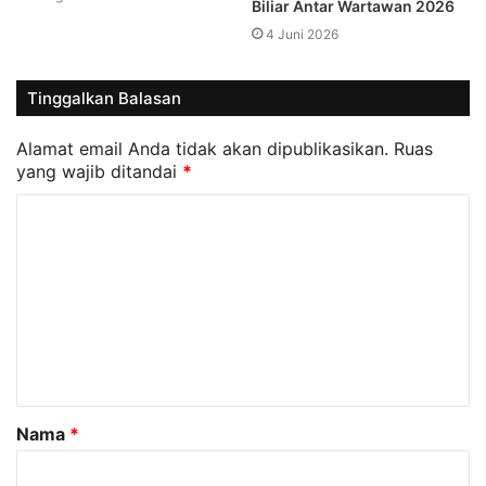
Biliar Antar Wartawan 2026
4 Juni 2026
Tinggalkan Balasan
Alamat email Anda tidak akan dipublikasikan.
Ruas
yang wajib ditandai
*
K
o
m
e
n
t
a
Nama
*
r
*