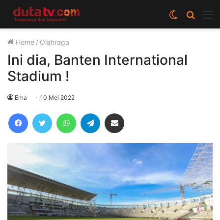
Switch
Cari
M
skin
berita
Home
/
Olahraga
disini
Ini dia, Banten International
Stadium !
Erna
10 Mei 2022
Facebook
Twitter
WhatsApp
Telegram
Share via Email