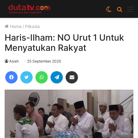
Switch
Cari
M
skin
berita
Home
/
Pilkada
disini
Haris-Ilham: NO Urut 1 Untuk
Menyatukan Rakyat
Asiah
25 September 2020
Facebook
Twitter
WhatsApp
Telegram
Share via Email