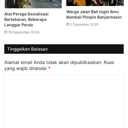
Warga Jalan Bali Ingin Ibnu
Alat Peraga Sosialisasi
Kembali Pimpin Banjarmasin
Bertebaran, Beberapa
2 Desember 2020
Langgar Perda
18 September 2024
Tinggalkan Balasan
Alamat email Anda tidak akan dipublikasikan.
Ruas
yang wajib ditandai
*
K
o
m
e
n
t