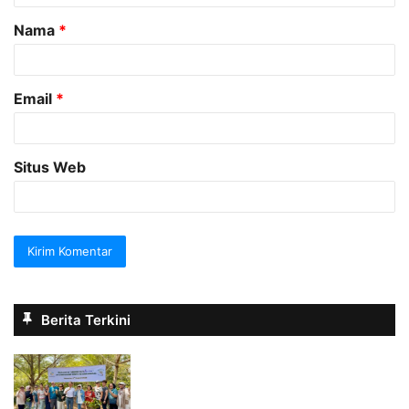
a
Nama
*
r
*
Email
*
Situs Web
Berita Terkini