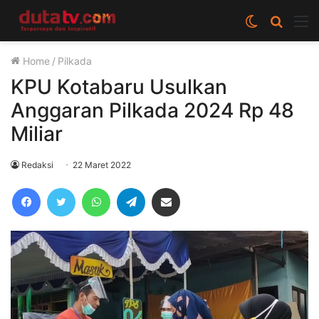
Switch
Cari
M
skin
berita
Home
/
Pilkada
disini
KPU Kotabaru Usulkan
Anggaran Pilkada 2024 Rp 48
Miliar
Redaksi
22 Maret 2022
Facebook
Twitter
WhatsApp
Telegram
Share via Email