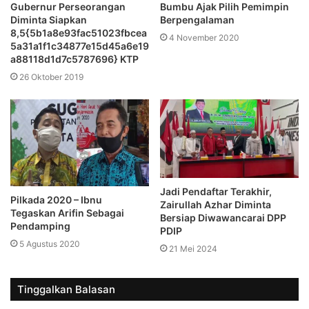
Gubernur Perseorangan
Bumbu Ajak Pilih Pemimpin
Diminta Siapkan
Berpengalaman
8,5{5b1a8e93fac51023fbcea
4 November 2020
5a31a1f1c34877e15d45a6e19
a88118d1d7c5787696} KTP
26 Oktober 2019
Jadi Pendaftar Terakhir,
Pilkada 2020 – Ibnu
Zairullah Azhar Diminta
Tegaskan Arifin Sebagai
Bersiap Diwawancarai DPP
Pendamping
PDIP
5 Agustus 2020
21 Mei 2024
Tinggalkan Balasan