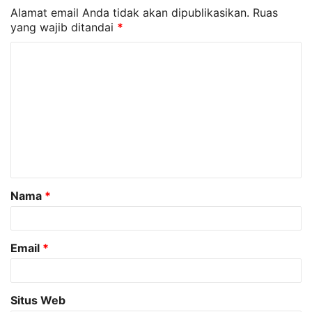
Alamat email Anda tidak akan dipublikasikan.
Ruas
yang wajib ditandai
*
K
o
m
e
n
t
a
Nama
*
r
*
Email
*
Situs Web