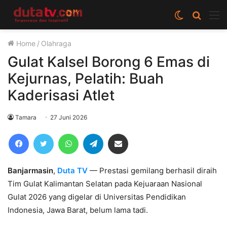
Switch
Cari
M
skin
berita
Home
/
Olahraga
disini
Gulat Kalsel Borong 6 Emas di
Kejurnas, Pelatih: Buah
Kaderisasi Atlet
Tamara
27 Juni 2026
Facebook
Twitter
WhatsApp
Telegram
Share via Email
Banjarmasin
,
Duta TV
— Prestasi gemilang berhasil diraih
Tim Gulat Kalimantan Selatan pada Kejuaraan Nasional
Gulat 2026 yang digelar di Universitas Pendidikan
Indonesia, Jawa Barat, belum lama tadi.