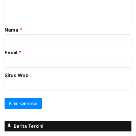
n
t
a
Nama
*
r
*
Email
*
Situs Web
Berita Terkini