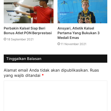
Perbakin Kalsel Siap Beri
Ansyari, Atletik Kalsel
Bonus Atlet PON Berprestasi
Pertama Yang Bukukan 3
Medali Emas
18 September 2021
11 November 2021
Tinggalkan Balasan
Alamat email Anda tidak akan dipublikasikan.
Ruas
yang wajib ditandai
*
K
o
m
e