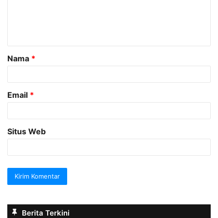
e
n
t
a
Nama
*
r
*
Email
*
Situs Web
Berita Terkini