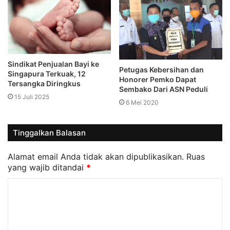
Sindikat Penjualan Bayi ke
Petugas Kebersihan dan
Singapura Terkuak, 12
Honorer Pemko Dapat
Tersangka Diringkus
Sembako Dari ASN Peduli
15 Juli 2025
6 Mei 2020
Tinggalkan Balasan
Alamat email Anda tidak akan dipublikasikan.
Ruas
yang wajib ditandai
*
K
o
m