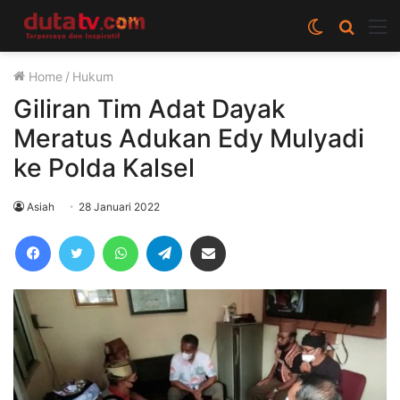
Switch
Cari
M
skin
berita
Home
/
Hukum
disini
Giliran Tim Adat Dayak
Meratus Adukan Edy Mulyadi
ke Polda Kalsel
Asiah
28 Januari 2022
Facebook
Twitter
WhatsApp
Telegram
Share via Email