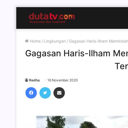
Home
/
Lingkungan
/
Gagasan Haris-Ilham Memindah
Gagasan Haris-Ilham M
Ter
Redha
16 November 2020
Facebook
Twitter
Share via Email