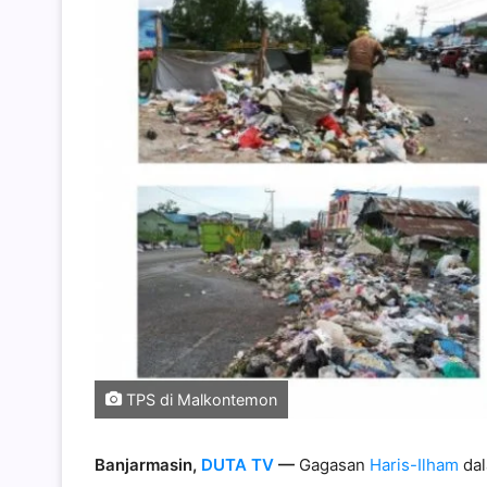
TPS di Malkontemon
Banjarmasin,
DUTA TV
—
Gagasan
Haris-Ilham
da