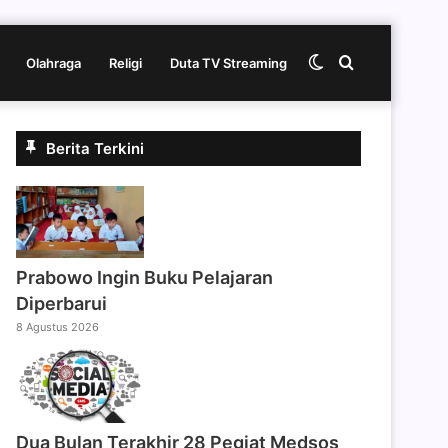
Switch
Cari
Olahraga
Religi
Duta TV Streaming
skin
berita
Berita Terkini
disini
Prabowo Ingin Buku Pelajaran
Diperbarui
8 Agustus 2026
Dua Bulan Terakhir 28 Pegiat Medsos