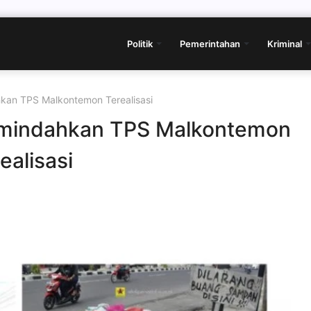
Politik
Pemerintahan
Kriminal
kan TPS Malkontemon Terealisasi
emindahkan TPS Malkontemon
ealisasi