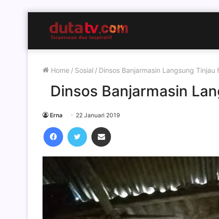
Home
/
Sosial
/
Dinsos Banjarmasin Langsung Tinjau
Dinsos Banjarmasin Lan
Erna
22 Januari 2019
Facebook
Twitter
Share via Email