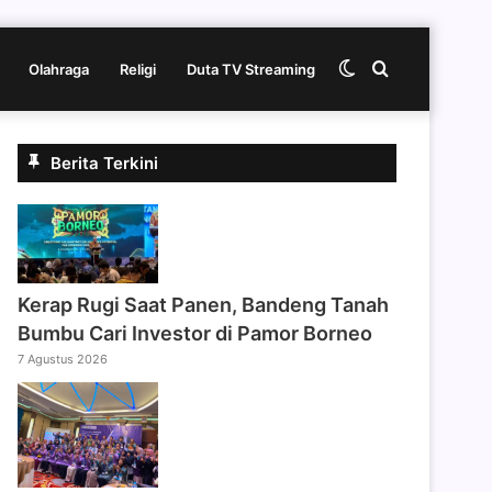
Switch
Cari
Olahraga
Religi
Duta TV Streaming
skin
berita
Berita Terkini
disini
Kerap Rugi Saat Panen, Bandeng Tanah
Bumbu Cari Investor di Pamor Borneo
7 Agustus 2026