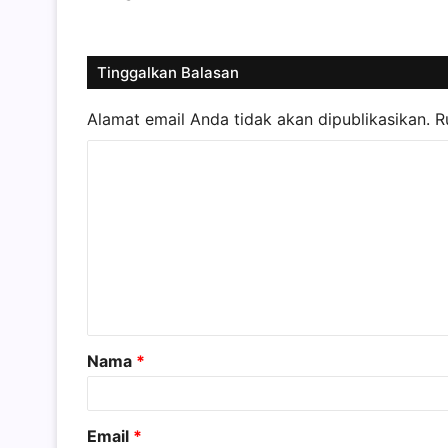
Tinggalkan Balasan
Alamat email Anda tidak akan dipublikasikan.
R
K
o
m
e
n
t
a
Nama
*
r
*
Email
*