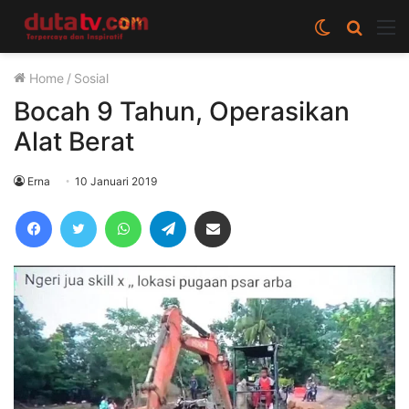
Switch
Cari
M
skin
berita
Home
/
Sosial
disini
Bocah 9 Tahun, Operasikan
Alat Berat
Erna
10 Januari 2019
Facebook
Twitter
WhatsApp
Telegram
Share via Email