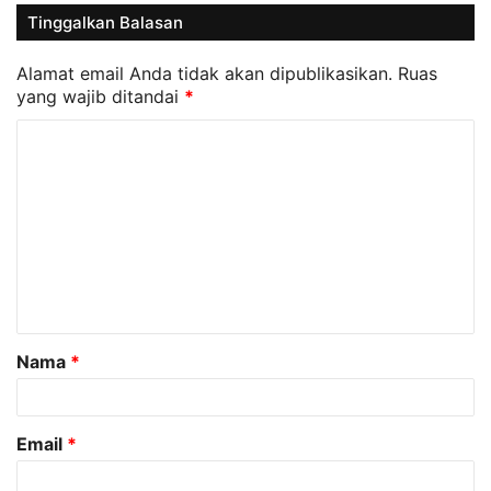
Tinggalkan Balasan
Alamat email Anda tidak akan dipublikasikan.
Ruas
yang wajib ditandai
*
K
o
m
e
n
t
a
Nama
*
r
*
Email
*